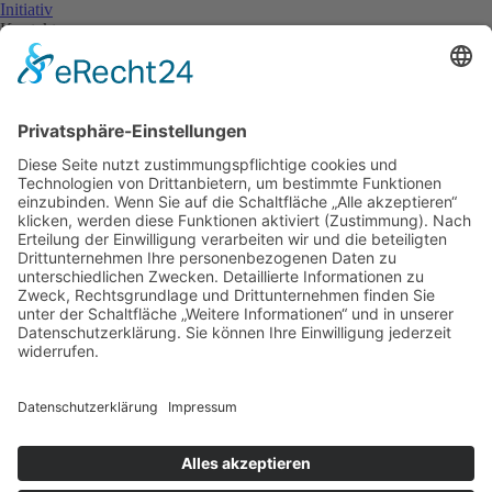
Initiativ
Kontakt
Ansprechpartner
Standorte
Anfahrt
Kontakt
Impressum
|
AGB
|
Datenschutz
|
Compliance
|
Sitemap
© 2026
Scherer & Kohl GmbH
Unternehmen
Über uns
Geschichte
Aktuelles
Leistungen
Abbruch
Entsorgung
Flächenrecycling
Baustoffrecycling
Service
Zertifikate
Qualitätsmanagement
Preisliste
Partner
Karriere
Stellenangebote
Ausbildung