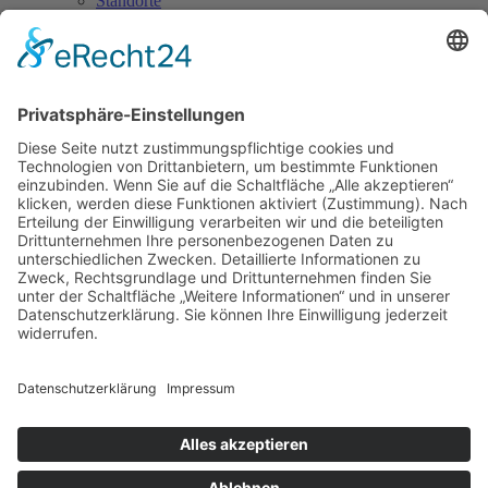
Standorte
Anfahrt
Kontakt
Impressum
|
AGB
|
Datenschutz
|
Compliance
|
Sitemap
© 2026
Scherer & Kohl GmbH
Unternehmen
Über uns
Geschichte
Aktuelles
Leistungen
Abbruch
Entsorgung
Flächenrecycling
Baustoffrecycling
Service
Zertifikate
Qualitätsmanagement
Preisliste
Partner
Karriere
Stellenangebote
Ausbildung
Initiativ
Kontakt