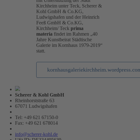
mit Unterstützung der Stadt
Kirchheim unter Teck, Scherer &
Kohl GmbH & Co.KG,
Ludwigshafen und der Heinrich
Feeß GmbH & Co.KG,
Kirchheim/ Teck
prima
materia
findet im Rahmen „40
Jahre Kunstbeirat Städtische
Galerie im Kornhaus 1979-2019“
statt.
kornhausgaleriekirchheim.wordpress.co
Scherer & Kohl GmbH
Rheinhorststraße 63
67071 Ludwigshafen
Tel: +49 621 67150-0
Fax: +49 621 678014
info@scherer-kohl.de
USt.ID: DE334495639