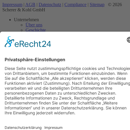
Impressum
|
AGB
|
Datenschutz
|
Compliance
|
Sitemap
© 2026
Scherer & Kohl GmbH
Unternehmen
Über uns
Geschichte
Aktuelles
Leistungen
Abbruch
Entsorgung
Flächenrecycling
Baustoffrecycling
Service
Zertifikate
Qualitätsmanagement
Preisliste
Partner
Karriere
Stellenangebote
Ausbildung
Initiativ
Kontakt
Ansprechpartner
Standorte
Anfahrt