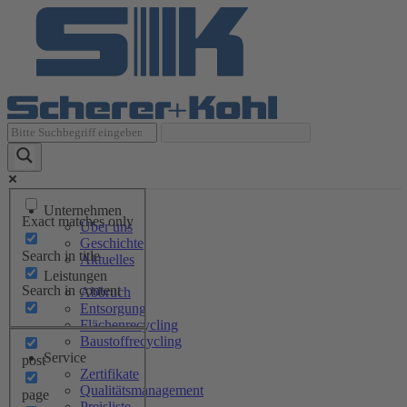
Unternehmen
Exact matches only
Über uns
Geschichte
Search in title
Aktuelles
Leistungen
Search in content
Abbruch
Entsorgung
Flächenrecycling
Baustoffrecycling
Service
post
Zertifikate
Qualitätsmanagement
page
Preisliste