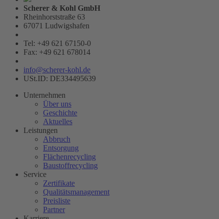
Scherer & Kohl GmbH
Rheinhorststraße 63
67071 Ludwigshafen
Tel: +49 621 67150-0
Fax: +49 621 678014
info@scherer-kohl.de
USt.ID: DE334495639
Unternehmen
Über uns
Geschichte
Aktuelles
Leistungen
Abbruch
Entsorgung
Flächenrecycling
Baustoffrecycling
Service
Zertifikate
Qualitätsmanagement
Preisliste
Partner
Karriere