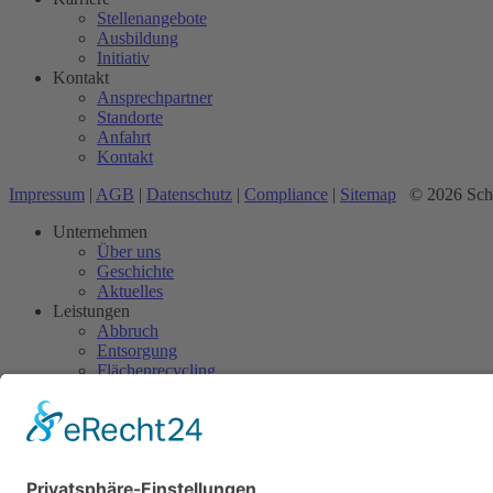
Stellenangebote
Ausbildung
Initiativ
Kontakt
Ansprechpartner
Standorte
Anfahrt
Kontakt
Impressum
|
AGB
|
Datenschutz
|
Compliance
|
Sitemap
© 2026 Sch
Unternehmen
Über uns
Geschichte
Aktuelles
Leistungen
Abbruch
Entsorgung
Flächenrecycling
Baustoffrecycling
Service
Zertifikate
Qualitätsmanagement
Preisliste
Partner