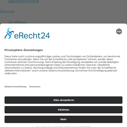
Baustoffrecycling
Service
Zertifikate
Qualitätsmanagement
Preisliste
Partner
Karriere
Stellenangebote
Ausbildung
Initiativ
Kontakt
Ansprechpartner
Standorte
Anfahrt
Kontakt